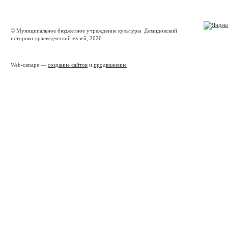
© Муниципальное бюджетное учреждение культуры Демидовский
историко-краеведческий музей, 2026
Web-canape —
создание сайтов
и
продвижение