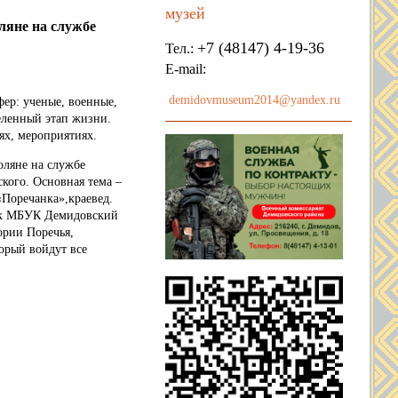
музей
ляне на службе
+7 (48147) 4-19-36
Тел.:
E-mail:
demidovmuseum2014@yandex.ru
фер: ученые, военные,
еленный этап жизни.
ях, мероприятиях.
ляне на службе
ского. Основная тема –
«Поречанка»,краевед.
ник МБУК Демидовский
ории Поречья,
орый войдут все