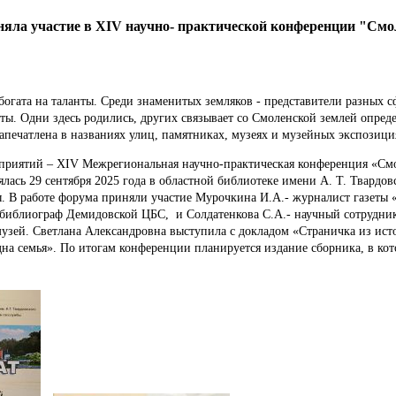
няла участие в XIV научно- практической конференции "Смо
огата на таланты. Среди знаменитых земляков - представители разных с
ты. Одни здесь родились, других связывает со Смоленской землей опред
апечатлена в названиях улиц, памятниках, музеях и музейных экспозици
тий – XIV Межрегиональная научно-практическая конференция «Смо
ялась 29 сентября 2025 года в областной библиотеке имени А. Т. Твардов
. В работе форума приняли участие Мурочкина И.А.- журналист газеты 
 библиограф Демидовской ЦБС, и Солдатенкова С.А.- научный сотруд
музей. Светлана Александровна выступила с докладом «Страничка из ист
на семья». По итогам конференции планируется издание сборника, в кот