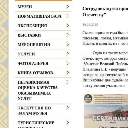
МУЗЕЙ
Сотрудник музея при
Отечеству"
НОРМАТИВНАЯ БАЗА
30.09.2025
ЭКСПОЗИЦИЯ
Смоленщина всегда была б
ВЫСТАВКИ
писатели, поэты, музыкан
Память о многих из них з
МЕРОПРИЯТИЯ
Одно из таких мероприя
УСЛУГИ
Отечеству», которая состо
ФОТОГАЛЕРЕЯ
80-летие Великой Победы
Никитина Е.Е.- ведущий
КНИГА ОТЗЫВОВ
историко-краеведческий 
Вишкарёвы: две судьбы од
НЕЗАВИСИМАЯ
выступления участников.
ОЦЕНКА КАЧЕСТВА
ОКАЗЫВАЕМЫХ
УСЛУГ
ЭКСКУРСИЯ ПО
ЗАЛАМ МУЗЕЯ
ТУРИСТИЧЕСКИЕ