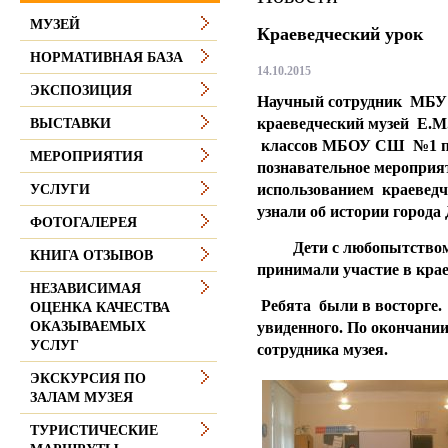
МУЗЕЙ
Краеведческий урок
НОРМАТИВНАЯ БАЗА
14.10.2015
ЭКСПОЗИЦИЯ
Научный сотрудник МБУ 
краеведческий музей Е.М
ВЫСТАВКИ
классов МБОУ СШ №1 пр
МЕРОПРИЯТИЯ
познавательное мероприят
использованием краеведч
УСЛУГИ
узнали об истории города
ФОТОГАЛЕРЕЯ
Дети с любопытством с
КНИГА ОТЗЫВОВ
принимали участие в крае
НЕЗАВИСИМАЯ
Ребята были в восторге.
ОЦЕНКА КАЧЕСТВА
увиденного. По окончани
ОКАЗЫВАЕМЫХ
УСЛУГ
сотрудника музея.
ЭКСКУРСИЯ ПО
ЗАЛАМ МУЗЕЯ
ТУРИСТИЧЕСКИЕ