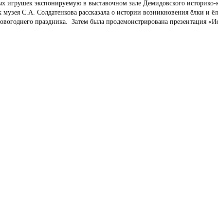
ых игрушек экспонируемую в выставочном зале Демидовского историко-к
 музея С.А. Солдатенкова рассказала о истории возникновения ёлки и ё
овогоднего праздника. Затем была продемонстрирована презентация «Ис