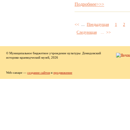
Подробнее>>>
<<
...
Предыдущая
1
2
Следующая
...
>>
© Муниципальное бюджетное учреждение культуры Демидовский
историко-краеведческий музей, 2026
Web-canape —
создание сайтов
и
продвижение