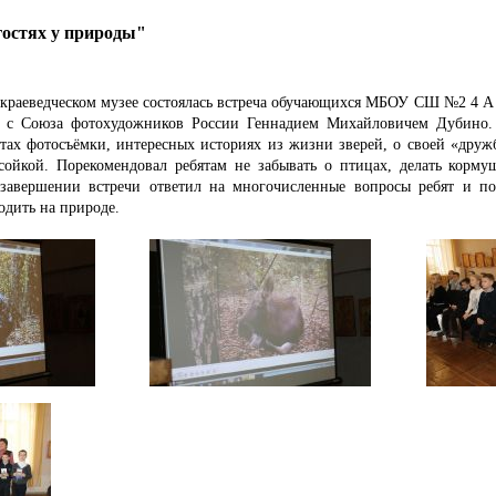
гостях у природы"
краеведческом музее состоялась встреча обучающихся МБОУ СШ №2 4 А к
м с Союза фотохудожников России Геннадием Михайловичем Дубино.
етах фотосъёмки, интересных историях из жизни зверей, о своей «друж
сойкой. Порекомендовал ребятам не забывать о птицах, делать корм
 завершении встречи ответил на многочисленные вопросы ребят и по
одить на природе.