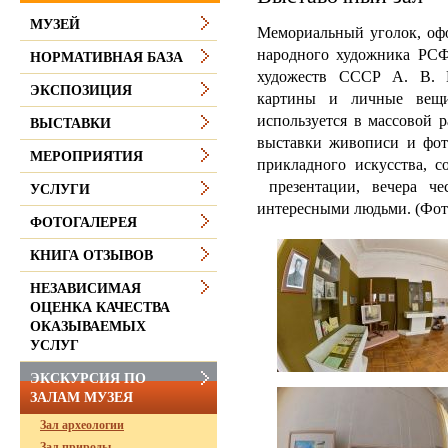
МУЗЕЙ
Мемориальный уголок, оф
народного художника РСФС
НОРМАТИВНАЯ БАЗА
ху­дожеств СССР А. В. 
ЭКСПОЗИЦИЯ
картины и личные вещ
используется в массовой 
ВЫСТАВКИ
выставки живописи и фото
МЕРОПРИЯТИЯ
прикладного искусства, с
презентации, вечера чес
УСЛУГИ
интересными людьми. (Фот
ФОТОГАЛЕРЕЯ
КНИГА ОТЗЫВОВ
НЕЗАВИСИМАЯ
ОЦЕНКА КАЧЕСТВА
ОКАЗЫВАЕМЫХ
УСЛУГ
ЭКСКУРСИЯ ПО
ЗАЛАМ МУЗЕЯ
Зал археологии
Зал природы