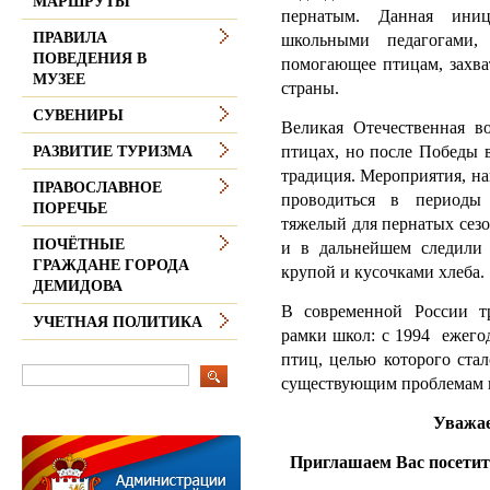
МАРШРУТЫ
пернатым. Данная иниц
ПРАВИЛА
школьными педагогами
ПОВЕДЕНИЯ В
помогающее птицам, захва
МУЗЕЕ
страны.
СУВЕНИРЫ
Великая Отечественная в
птицах, но после Победы 
РАЗВИТИЕ ТУРИЗМА
традиция. Мероприятия, н
ПРАВОСЛАВНОЕ
проводиться в периоды
ПОРЕЧЬЕ
тяжелый для пернатых сез
ПОЧЁТНЫЕ
и в дальнейшем следили 
ГРАЖДАНЕ ГОРОДА
крупой и кусочками хлеба.
ДЕМИДОВА
В современной России 
УЧЕТНАЯ ПОЛИТИКА
рамки школ: с 1994 ежег
птиц, целью которого ста
существующим проблемам 
Уважае
Приглашаем Вас посетит