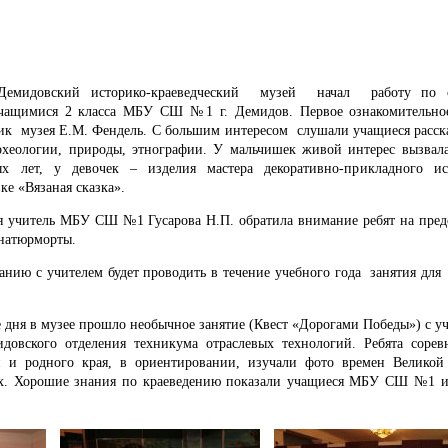
Демидовский историко-краеведческий музей начал работу по 
ащимися 2 класса МБУ СШ №1 г. Демидов. Первое ознакомительное
ик музея Е.М. Фендель. С большим интересом слушали учащиеся расск
археологии, природы, этнографии. У мальчишек живой интерес вызвал
х лет, у девочек – изделия мастера декоративно-прикладного ис
ке «Вязаная сказка».
я учитель МБУ СШ №1 Гусарова Н.П. обратила внимание ребят на пред
натюрморты.
с учителем будет проводить в течение учебного года занятия для 
 в музее прошло необычное занятие (Квест «Дорогами Победы») с уч
идовского отделения техникума отраслевых технологий. Ребята сорев
 и родного края, в ориентировании, изучали фото времен Великой
ах. Хорошие знания по краеведению показали учащиеся МБУ СШ №1 и