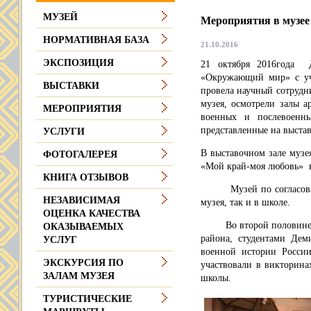
МУЗЕЙ
Мероприятия в музее
НОРМАТИВНАЯ БАЗА
21.10.2016
ЭКСПОЗИЦИЯ
21 октября 2016года 
«Окружающий мир» с уч
ВЫСТАВКИ
провела научный сотрудн
музея, осмотрели залы 
МЕРОПРИЯТИЯ
военных и послевоенны
представленные на выстав
УСЛУГИ
В выставочном зале музе
ФОТОГАЛЕРЕЯ
«Мой край-моя любовь» 
КНИГА ОТЗЫВОВ
Музей по согласованию 
НЕЗАВИСИМАЯ
музея, так и в школе.
ОЦЕНКА КАЧЕСТВА
Во второй половине дня
ОКАЗЫВАЕМЫХ
района, студентами Дем
УСЛУГ
военной истории России
ЭКСКУРСИЯ ПО
участвовали в викторин
ЗАЛАМ МУЗЕЯ
школы.
ТУРИСТИЧЕСКИЕ