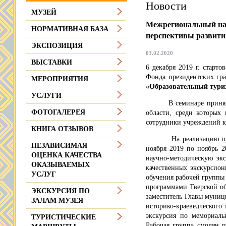
Новости
МУЗЕЙ
Межрегиональный нау
НОРМАТИВНАЯ БАЗА
перспективы развити
ЭКСПОЗИЦИЯ
03.02.2020
ВЫСТАВКИ
6 декабря 2019 г. старт
Фонда президентских гр
МЕРОПРИЯТИЯ
«Образовательный тури
УСЛУГИ
В семинаре приняли уч
ФОТОГАЛЕРЕЯ
области, среди которых
сотрудники учреждений ку
КНИГА ОТЗЫВОВ
На реализацию проекта
НЕЗАВИСИМАЯ
ноября 2019 по ноябрь 2
ОЦЕНКА КАЧЕСТВА
научно-методическую эк
ОКАЗЫВАЕМЫХ
качественных экскурсион
УСЛУГ
обучения рабочей группы 
программами Тверской об
ЭКСКУРСИЯ ПО
заместитель Главы муниц
ЗАЛАМ МУЗЕЯ
историко-краеведческого
экскурсия по мемориаль
ТУРИСТИЧЕСКИЕ
Рабочая группа смолян п