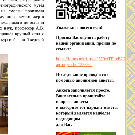
тнографического музея
 на смолян произвела
ому дню памяти жертв
нека никого не оставил
Уважаемые посетители!
х наук, профессор А.В.
 прошёл круглый стол с
Просим Вас оценить работу
кскурсией по Тверской
нашей организации, пройдя по
ссылке:
https://forms.mkrf.ru/e/2579/xTPLeBU7/?
ap_orgcode=122693
Исследование проводится с
помощью анонимной анкеты.
Анкета заполняется просто.
Внимательно прочитайте
вопросы анкеты
и выберите тот вариант ответа,
который является наиболее
подходящим
для Вас.