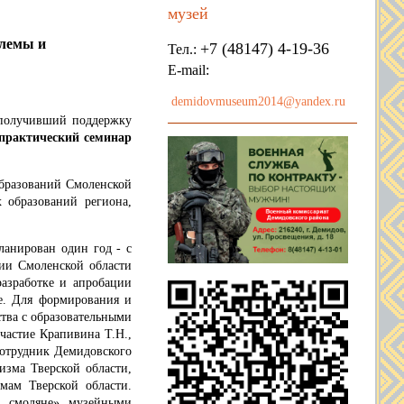
музей
блемы и
+7 (48147) 4-19-36
Тел.:
E-mail:
demidovmuseum2014@yandex.ru
, получивший поддержку
практический семинар
разований Смоленской
 образований региона,
нирован один год - с
рии Смоленской области
азработке и апробации
ле. Для формирования и
ства с образовательными
частие Крапивина Т.Н.,
сотрудник Демидовского
изма Тверской области,
мам Тверской области.
ь, смоляне», музейными