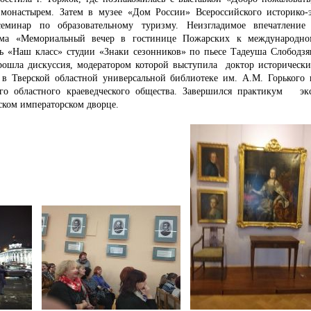
 монастырем. Затем в музее «Дом России» Всероссийского историко-э
еминар по образовательному туризму. Неизгладимое впечатление
амма «Мемориальный вечер в гостинице Пожарских к международн
ь «Наш класс» студии «Знаки сезонников» по пьесе Тадеуша Слободзя
ошла дискуссия, модератором которой выступила доктор исторически
. в Тверской областной универсальной библиотеке им. А.М. Горького
ого областного краеведческого общества. Завершился практикум э
ском императорском дворце.