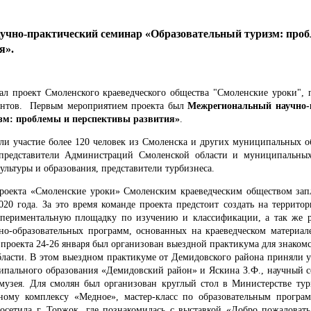
чно-практический семинар «Образовательный туризм: про
я».
овал проект Смоленского краеведческого общества "Смоленские уроки"
антов. Первым мероприятием проекта был
Межрегиональный научно-
зм: проблемы и перспективы развития»
.
астие более 120 человек из Смоленска и других муниципальных об
 представители Администраций Смоленской области и муниципальных
льтуры и образования, представители турбизнеса.
 «Смоленские уроки» Смоленским краеведческим обществом запла
020 года. За это время команде проекта предстоит создать на террито
спериментальную площадку по изучению и классификации, а так же р
но-образовательных программ, основанных на краеведческом материа
проекта 24-26 января был организован выездной практикума для знаком
ласти. В этом выездном практикуме от Демидовского района приняли у
ипального образования «Демидовский район» и Яскина З.Ф., научный 
 музея. Для смолян был организован круглый стол в Министерстве тур
ному комплексу «Медное», мастер-класс по образовательным програм
осетила г. Торжок, где познакомилась с выставкой «Добро пожаловат