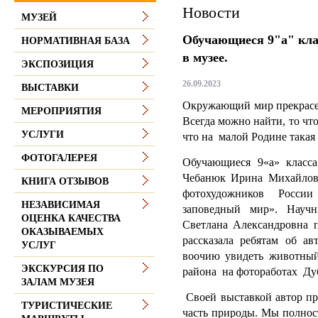
Новости
МУЗЕЙ
Обучающиеся 9"а" кл
НОРМАТИВНАЯ БАЗА
в музее.
ЭКСПОЗИЦИЯ
26.09.2023
ВЫСТАВКИ
Окружающий мир прекрасен
МЕРОПРИЯТИЯ
Всегда можно найти, то что
УСЛУГИ
что на малой Родине такая 
ФОТОГАЛЕРЕЯ
Обучающиеся 9«а» клас
Чебанюк Ирина Михайловн
КНИГА ОТЗЫВОВ
фотохудожников Росси
НЕЗАВИСИМАЯ
заповедный мир». Научн
ОЦЕНКА КАЧЕСТВА
Светлана Александровна п
ОКАЗЫВАЕМЫХ
рассказала ребятам об ав
УСЛУГ
воочию увидеть животный
ЭКСКУРСИЯ ПО
района на фотоработах Ду
ЗАЛАМ МУЗЕЯ
Своей выставкой автор пр
ТУРИСТИЧЕСКИЕ
часть природы. Мы полнос