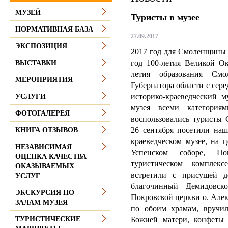
МУЗЕЙ
Туристы в музее
НОРМАТИВНАЯ БАЗА
27.09.2017
ЭКСПОЗИЦИЯ
2017 год для Смоленщины 
год 100-летия Великой Ок
ВЫСТАВКИ
летия образования Смо
МЕРОПРИЯТИЯ
Губернатора области с сер
историко-краеведческий м
УСЛУГИ
музея всеми категория
ФОТОГАЛЕРЕЯ
воспользовались туристы
26 сентября посетили на
КНИГА ОТЗЫВОВ
краеведческом музее, на 
НЕЗАВИСИМАЯ
Успенском соборе, По
ОЦЕНКА КАЧЕСТВА
туристическом комплексе 
ОКАЗЫВАЕМЫХ
встретили с присущей д
УСЛУГ
благочинный Демидовско
ЭКСКУРСИЯ ПО
Покровской церкви о. Але
ЗАЛАМ МУЗЕЯ
по обоим храмам, вручил
Божией матери, конфеты 
ТУРИСТИЧЕСКИЕ