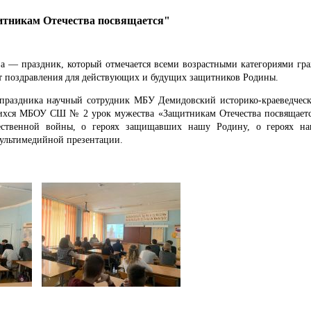
итникам Отечества посвящается"
а — праздник, который отмечается всеми возрастными категориями гр
ят поздравления для действующих и будущих защитников Родины.
ика научный сотрудник МБУ Демидовский историко-краеведчески
ихся МБОУ СШ № 2 урок мужества «Защитникам Отечества посвящается»
ественной войны, о героях защищавших нашу Родину, о героях наш
ультимедийной презентации.