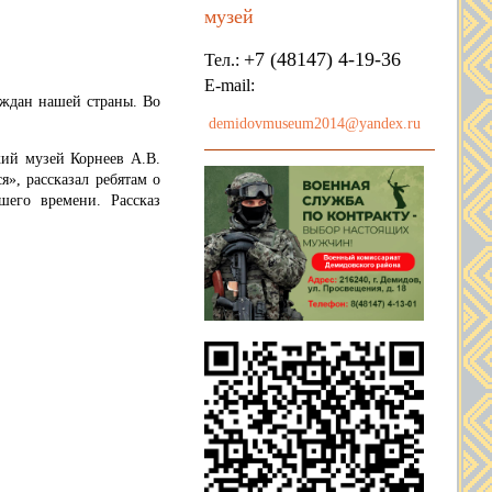
музей
+7 (48147) 4-19-36
Тел.:
E-mail:
аждан нашей страны. Во
demidovmuseum2014@yandex.ru
й музей Корнеев А.В.
, рассказал ребятам о
его времени. Рассказ