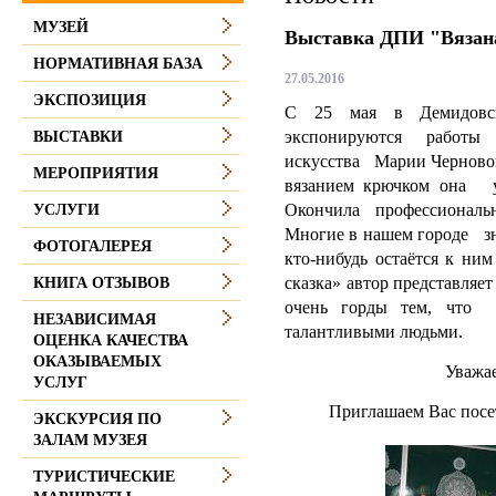
МУЗЕЙ
Выставка ДПИ "Вязана
НОРМАТИВНАЯ БАЗА
27.05.2016
ЭКСПОЗИЦИЯ
С 25 мая в Демидовско
экспонируются работы 
ВЫСТАВКИ
искусства Марии Черновой
МЕРОПРИЯТИЯ
вязанием крючком она у
Окончила профессионал
УСЛУГИ
Многие в нашем городе з
ФОТОГАЛЕРЕЯ
кто-нибудь остаётся к ни
сказка» автор представля
КНИГА ОТЗЫВОВ
очень горды тем, что 
НЕЗАВИСИМАЯ
талантливыми людьми.
ОЦЕНКА КАЧЕСТВА
ОКАЗЫВАЕМЫХ
Уважа
УСЛУГ
Приглашаем Вас посет
ЭКСКУРСИЯ ПО
ЗАЛАМ МУЗЕЯ
ТУРИСТИЧЕСКИЕ