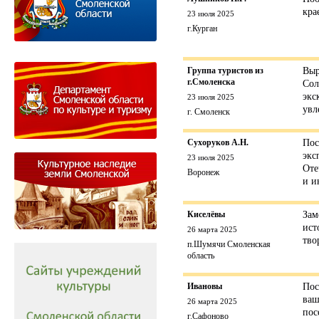
кра
23 июля 2025
г.Курган
Группа туристов из
Выр
г.Смоленска
Сол
экс
23 июля 2025
увл
г. Смоленск
Сухоруков А.Н.
Пос
экс
23 июля 2025
Оте
Воронеж
и и
Киселёвы
Зам
ист
26 марта 2025
тво
п.Шумячи Смоленская
область
Ивановы
Пос
ваш
26 марта 2025
пос
г.Сафоново