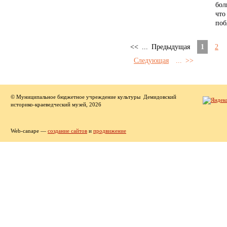
бол
что
поб
<<
...
Предыдущая
1
2
Следующая
...
>>
© Муниципальное бюджетное учреждение культуры Демидовский
историко-краеведческий музей, 2026
Web-canape —
создание сайтов
и
продвижение