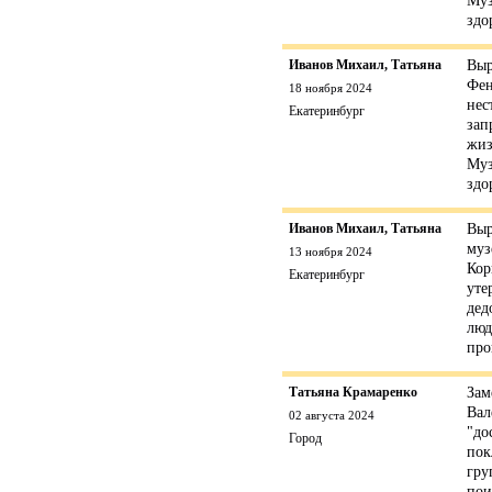
Муз
здо
Иванов Михаил, Татьяна
Выр
Фен
18 ноября 2024
нес
Екатеринбург
зап
жиз
Муз
здо
Иванов Михаил, Татьяна
Выр
муз
13 ноября 2024
Кор
Екатеринбург
уте
дед
люд
про
Татьяна Крамаренко
Зам
Вал
02 августа 2024
"до
Город
пок
гру
пои