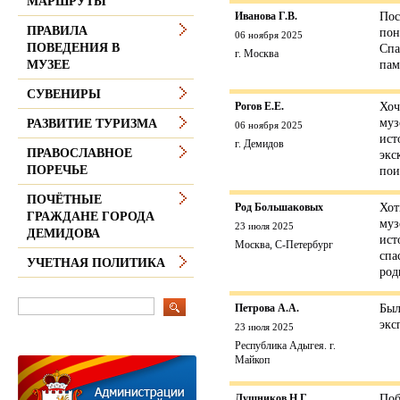
МАРШРУТЫ
Иванова Г.В.
Пос
ПРАВИЛА
пон
06 ноября 2025
ПОВЕДЕНИЯ В
Спа
г. Москва
пам
МУЗЕЕ
СУВЕНИРЫ
Рогов Е.Е.
Хоч
муз
РАЗВИТИЕ ТУРИЗМА
06 ноября 2025
ист
г. Демидов
ПРАВОСЛАВНОЕ
экс
ПОРЕЧЬЕ
пои
ПОЧЁТНЫЕ
Род Большаковых
Хот
ГРАЖДАНЕ ГОРОДА
муз
23 июля 2025
ДЕМИДОВА
ист
Москва, С-Петербург
спа
УЧЕТНАЯ ПОЛИТИКА
род
Петрова А.А.
Был
экс
23 июля 2025
Республика Адыгея. г.
Майкоп
Лушников Н.Г.
Поб