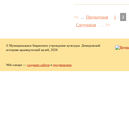
<<
...
Предыдущая
1
2
Следующая
...
>>
© Муниципальное бюджетное учреждение культуры Демидовский
историко-краеведческий музей, 2026
Web-canape —
создание сайтов
и
продвижение