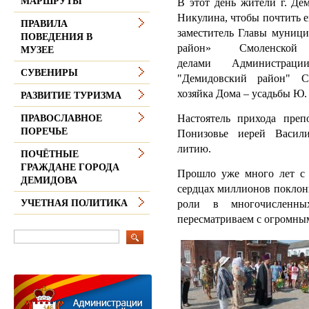
МАРШРУТЫ
В этот день жители г. Де
Никулина, чтобы почтить е
ПРАВИЛА
заместитель Главы муници
ПОВЕДЕНИЯ В
район» Смоленско
МУЗЕЕ
делами Администраци
СУВЕНИРЫ
"Демидовский район" С
хозяйка Дома – усадьбы Ю.
РАЗВИТИЕ ТУРИЗМА
Настоятель прихода пре
ПРАВОСЛАВНОЕ
ПОРЕЧЬЕ
Понизовье иерей Васил
литию.
ПОЧЁТНЫЕ
ГРАЖДАНЕ ГОРОДА
Прошло уже много лет с т
ДЕМИДОВА
сердцах миллионов поклон
роли в многочисленны
УЧЕТНАЯ ПОЛИТИКА
пересматриваем с огромны