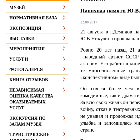
МУЗЕЙ
Панихида памяти Ю.В
НОРМАТИВНАЯ БАЗА
22.08.2017
ЭКСПОЗИЦИЯ
21 августа в г.Демидов н
Ю.В.Никулина прошла пан
ВЫСТАВКИ
МЕРОПРИЯТИЯ
Ровно 20 лет назад 21 
народный артист СССР
УСЛУГИ
актером. Его работа в кин
ФОТОГАЛЕРЕЯ
те многочисленные гран
«конспективном» виде был
КНИГА ОТЗЫВОВ
Он снялся более чем в
НЕЗАВИСИМАЯ
комедийные, так и драмати
ОЦЕНКА КАЧЕСТВА
За всю свою жизнь он пер
ОКАЗЫВАЕМЫХ
УСЛУГ
войну, отказ в театральны
не унывал и продолжал ид
ЭКСКУРСИЯ ПО
улыбка и запомнилась м
ЗАЛАМ МУЗЕЯ
стране.
ТУРИСТИЧЕСКИЕ