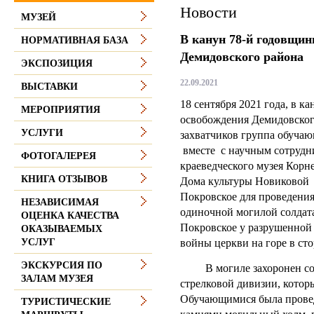
Новости
МУЗЕЙ
В канун 78-й годовщин
НОРМАТИВНАЯ БАЗА
Демидовского района
ЭКСПОЗИЦИЯ
22.09.2021
ВЫСТАВКИ
18 сентября 2021 года, в к
МЕРОПРИЯТИЯ
освобождения Демидовског
УСЛУГИ
захватчиков группа обуч
вместе с научным сотрудн
ФОТОГАЛЕРЕЯ
краеведческого музея Корн
КНИГА ОТЗЫВОВ
Дома культуры Новиковой 
Покровское для проведения
НЕЗАВИСИМАЯ
одиночной могилой солдата
ОЦЕНКА КАЧЕСТВА
Покровское у разрушенной
ОКАЗЫВАЕМЫХ
войны церкви на горе в сто
УСЛУГ
ЭКСКУРСИЯ ПО
В могиле захоронен солд
ЗАЛАМ МУЗЕЯ
стрелковой дивизии, которы
Обучающимися была провед
ТУРИСТИЧЕСКИЕ