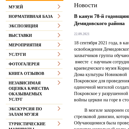
Новости
МУЗЕЙ
В канун 78-й годовщин
НОРМАТИВНАЯ БАЗА
Демидовского района
ЭКСПОЗИЦИЯ
22.09.2021
ВЫСТАВКИ
18 сентября 2021 года, в к
МЕРОПРИЯТИЯ
освобождения Демидовског
УСЛУГИ
захватчиков группа обуч
вместе с научным сотрудн
ФОТОГАЛЕРЕЯ
краеведческого музея Корн
КНИГА ОТЗЫВОВ
Дома культуры Новиковой 
Покровское для проведения
НЕЗАВИСИМАЯ
одиночной могилой солдата
ОЦЕНКА КАЧЕСТВА
Покровское у разрушенной
ОКАЗЫВАЕМЫХ
войны церкви на горе в сто
УСЛУГ
ЭКСКУРСИЯ ПО
В могиле захоронен солд
ЗАЛАМ МУЗЕЯ
стрелковой дивизии, которы
Обучающимися была провед
ТУРИСТИЧЕСКИЕ